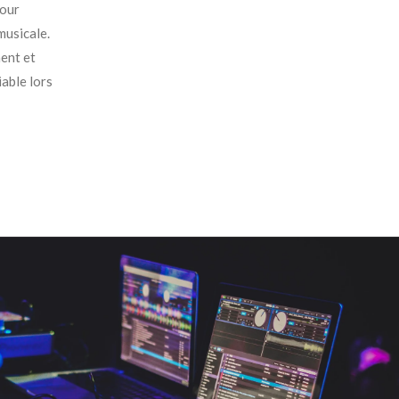
pour
musicale.
ent et
able lors